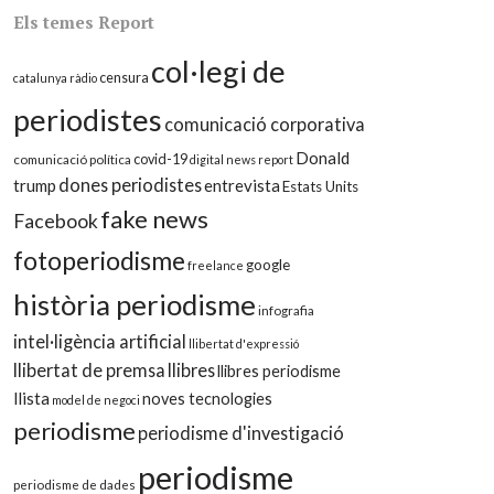
Els temes Report
col·legi de
censura
catalunya ràdio
periodistes
comunicació corporativa
Donald
covid-19
comunicació política
digital news report
dones periodistes
trump
entrevista
Estats Units
fake news
Facebook
fotoperiodisme
google
freelance
història periodisme
infografia
intel·ligència artificial
llibertat d'expressió
llibertat de premsa
llibres
llibres periodisme
llista
noves tecnologies
model de negoci
periodisme
periodisme d'investigació
periodisme
periodisme de dades