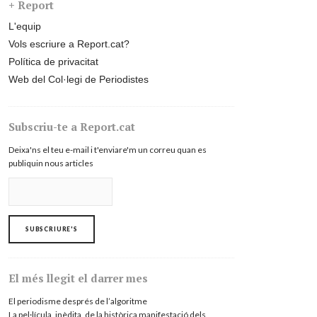
+ Report
L'equip
Vols escriure a Report.cat?
Política de privacitat
Web del Col·legi de Periodistes
Subscriu-te a Report.cat
Deixa'ns el teu e-mail i t'enviare'm un correu quan es
publiquin nous articles
El més llegit el darrer mes
El periodisme després de l’algoritme
La pel·lícula, inèdita, de la històrica manifestació dels