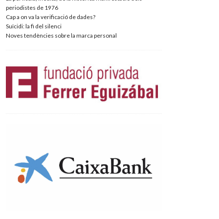
periodistes de 1976
Cap a on va la verificació de dades?
Suïcidi: la fi del silenci
Noves tendències sobre la marca personal