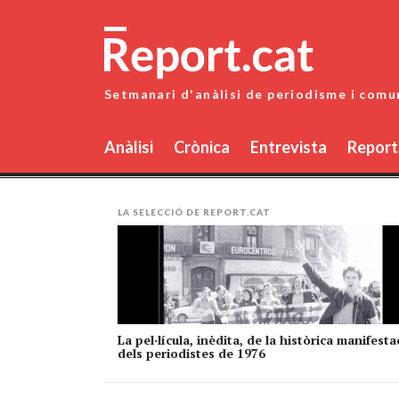
Skip
to
content
Setmanari d'anàlisi de periodisme i comu
Anàlisi
Crònica
Entrevista
Report
LA SELECCIÓ DE REPORT.CAT
La pel·lícula, inèdita, de la històrica manifesta
dels periodistes de 1976