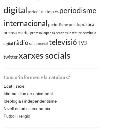
digital
periodisme
periodisme imprés
internacional
política
periodisme polític
premsa escrita
premsa impresa
reuters institute
revolució
televisió
ràdio
TV3
digital
salut mental
xarxes socials
twitter
Com s’informen els catalans?
Edat i sexe
Idioma i lloc de naixement
Ideologia i independentisme
Nivell estudis i economia
Futbol i religió