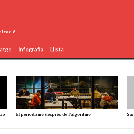
nicació
atge
Infografia
Llista
ció
El periodisme després de l’algoritme
Suïc