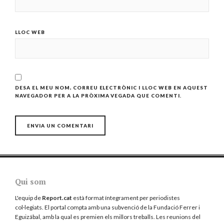
LLOC WEB
DESA EL MEU NOM, CORREU ELECTRÒNIC I LLOC WEB EN AQUEST
NAVEGADOR PER A LA PRÒXIMA VEGADA QUE COMENTI.
Qui som
L'equip de
Report.cat
està format íntegrament per periodistes
col·legiats. El portal compta amb una subvenció de la Fundació Ferrer i
Eguizábal, amb la qual es premien els millors treballs. Les reunions del