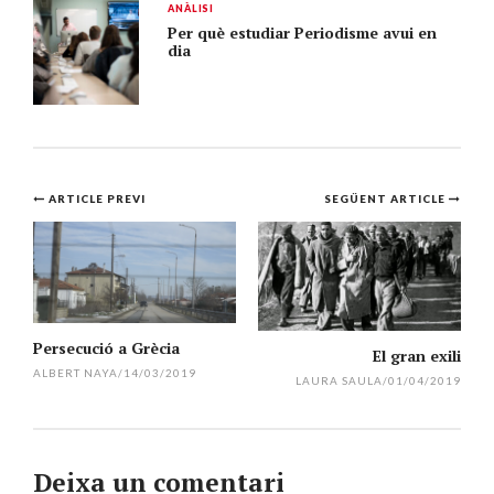
ANÀLISI
Per què estudiar Periodisme avui en
dia
Navegació
ARTICLE PREVI
SEGÜENT ARTICLE
per
l'article
Persecució a Grècia
El gran exili
ALBERT NAYA
/
14/03/2019
LAURA SAULA
/
01/04/2019
Deixa un comentari