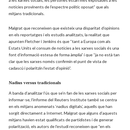
a les xarxes socials, les persones estan més exposades a les
notícies provinents de l’espectre polític oposat” que als
mitjans tradicionals.
Malgrat que reconeixen que existeix una disparitat d’opinions
en els reportatges i els estudis analitzats, la realitat que
apunten Fletcher i Jenkins és que “tant a Europa com als
Estats Units el consum de notícies a les xarxes socials és una
font d’informació estesa de forma àmplia” i que “ja no està tan
clar que les xarxes només confirmin el punt de vista de
cadascú i polaritzin l’estat d’opinió”.
Nadius versus tradicionals
A banda d’analitzar l’ús que se’n fan de les xarxes socials per
informar-se, l’informe del Reuters Institute també se centra
en els mitjans anomenats ‘nadius digitals’, aquells que han
sorgit directament a Internet. Malgrat que alguns d’aquests
mitjans havien estat qualificats de partidistes i de generar
polarització, els autors de l’estudi reconeixen que “en els