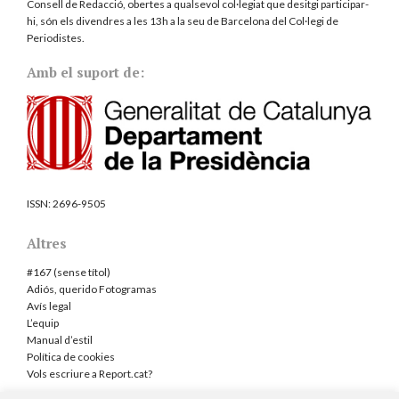
Consell de Redacció, obertes a qualsevol col·legiat que desitgi participar-
hi, són els divendres a les 13h a la seu de Barcelona del
Col·legi de
Periodistes
.
Amb el suport de:
ISSN:
2696-9505
Altres
#167 (sense títol)
Adiós, querido Fotogramas
Avís legal
L’equip
Manual d’estil
Política de cookies
Vols escriure a Report.cat?