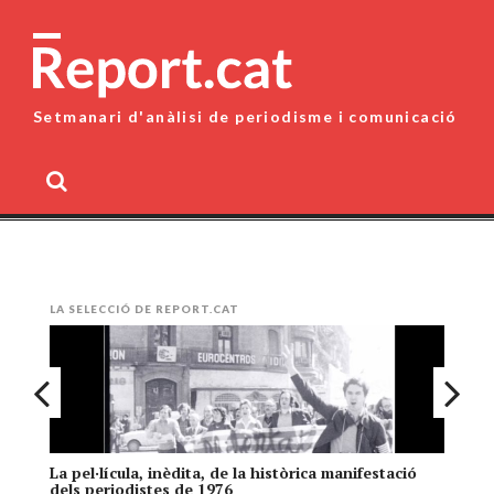
Skip
to
content
Setmanari d'anàlisi de periodisme i comunicació
MENU
LA SELECCIÓ DE REPORT.CAT
La pel·lícula, inèdita, de la històrica manifestació
El
dels periodistes de 1976