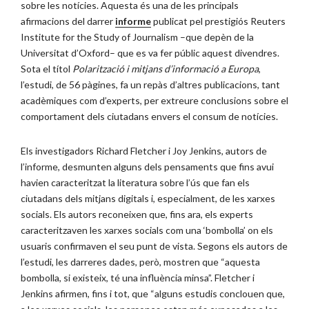
sobre les notícies. Aquesta és una de les principals
afirmacions del darrer
informe
publicat pel prestigiós Reuters
Institute for the Study of Journalism –que depèn de la
Universitat d’Oxford– que es va fer públic aquest divendres.
Sota el títol
Polarització i mitjans d’informació a Europa
,
l’estudi, de 56 pàgines, fa un repàs d’altres publicacions, tant
acadèmiques com d’experts, per extreure conclusions sobre el
comportament dels ciutadans envers el consum de notícies.
Els investigadors Richard Fletcher i Joy Jenkins, autors de
l’informe, desmunten alguns dels pensaments que fins avui
havien caracteritzat la literatura sobre l’ús que fan els
ciutadans dels mitjans digitals i, especialment, de les xarxes
socials. Els autors reconeixen que, fins ara, els experts
caracteritzaven les xarxes socials com una ‘bombolla’ on els
usuaris confirmaven el seu punt de vista. Segons els autors de
l’estudi, les darreres dades, però, mostren que “aquesta
bombolla, si existeix, té una influència minsa”. Fletcher i
Jenkins afirmen, fins i tot, que “alguns estudis conclouen que,