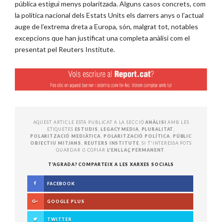
pública estigui menys polaritzada. Alguns casos concrets, com
la política nacional dels Estats Units els darrers anys o l’actual
auge de l’extrema dreta a Europa, són, malgrat tot, notables
excepcions que han justificat una completa anàlisi com el
presentat pel Reuters Institute.
AQUEST ARTICLE ESTÀ PUBLICAT A LA SECCIÓ
ANÀLISI
AMB LES
ETIQUETES
ESTUDIS
,
LEGACY MEDIA
,
PLURALITAT
,
POLARITZACIÓ MEDIÀTICA
,
POLARITZACIÓ POLÍTICA
,
PÚBLIC
OBJECTIU MITJANS
,
REUTERS INSTITUTE
. SI T'INTERESSA POTS
GUARDAR O COPIAR
L'ENLLAÇ PERMANENT
.
T'AGRADA? COMPARTEIX A LES XARXES SOCIALS
FACEBOOK
GOOGLE PLUS
TWITTER