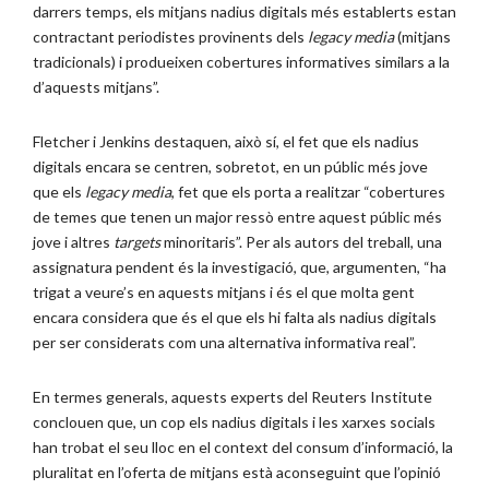
darrers temps, els mitjans nadius digitals més establerts estan
contractant periodistes provinents dels
legacy media
(mitjans
tradicionals) i produeixen cobertures informatives similars a la
d’aquests mitjans”.
Fletcher i Jenkins destaquen, això sí, el fet que els nadius
digitals encara se centren, sobretot, en un públic més jove
que els
legacy media
, fet que els porta a realitzar “cobertures
de temes que tenen un major ressò entre aquest públic més
jove i altres
targets
minoritaris”. Per als autors del treball, una
assignatura pendent és la investigació, que, argumenten, “ha
trigat a veure’s en aquests mitjans i és el que molta gent
encara considera que és el que els hi falta als nadius digitals
per ser considerats com una alternativa informativa real”.
En termes generals, aquests experts del Reuters Institute
conclouen que, un cop els nadius digitals i les xarxes socials
han trobat el seu lloc en el context del consum d’informació, la
pluralitat en l’oferta de mitjans està aconseguint que l’opinió