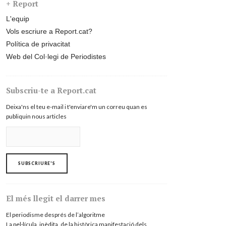
+ Report
L'equip
Vols escriure a Report.cat?
Política de privacitat
Web del Col·legi de Periodistes
Subscriu-te a Report.cat
Deixa'ns el teu e-mail i t'enviare'm un correu quan es
publiquin nous articles
El més llegit el darrer mes
El periodisme després de l’algoritme
La pel·lícula, inèdita, de la històrica manifestació dels