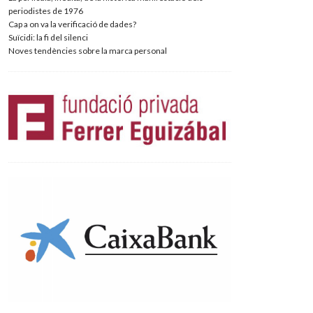
periodistes de 1976
Cap a on va la verificació de dades?
Suïcidi: la fi del silenci
Noves tendències sobre la marca personal