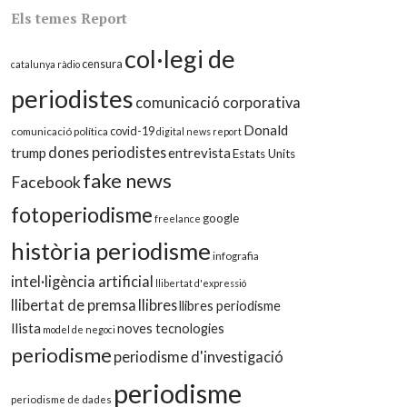
Els temes Report
col·legi de
censura
catalunya ràdio
periodistes
comunicació corporativa
Donald
covid-19
comunicació política
digital news report
dones periodistes
trump
entrevista
Estats Units
fake news
Facebook
fotoperiodisme
google
freelance
història periodisme
infografia
intel·ligència artificial
llibertat d'expressió
llibertat de premsa
llibres
llibres periodisme
llista
noves tecnologies
model de negoci
periodisme
periodisme d'investigació
periodisme
periodisme de dades