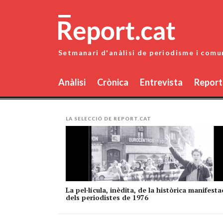
Skip
to
content
Setmanari d'anàlisi de periodisme i comu
Anàlisi
Crònica
Entrevista
Report
LA SELECCIÓ DE REPORT.CAT
La pel·lícula, inèdita, de la històrica manifesta
dels periodistes de 1976