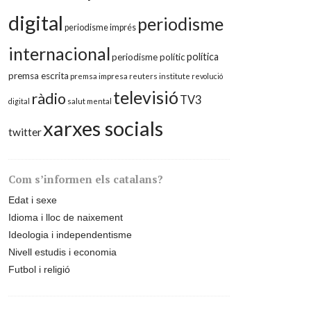
digital
periodisme
periodisme imprés
internacional
política
periodisme polític
premsa escrita
premsa impresa
reuters institute
revolució
televisió
ràdio
TV3
digital
salut mental
xarxes socials
twitter
Com s’informen els catalans?
Edat i sexe
Idioma i lloc de naixement
Ideologia i independentisme
Nivell estudis i economia
Futbol i religió