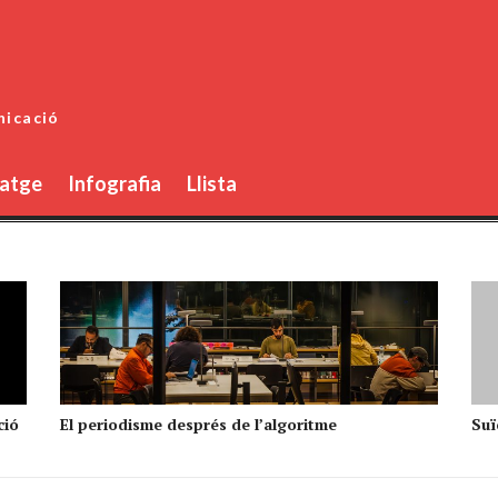
nicació
atge
Infografia
Llista
ció
El periodisme després de l’algoritme
Suïc