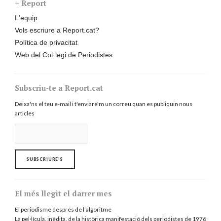
+ Report
L'equip
Vols escriure a Report.cat?
Política de privacitat
Web del Col·legi de Periodistes
Subscriu-te a Report.cat
Deixa'ns el teu e-mail i t'enviare'm un correu quan es publiquin nous
articles
El més llegit el darrer mes
El periodisme després de l’algoritme
La pel·lícula, inèdita, de la històrica manifestació dels periodistes de 1976