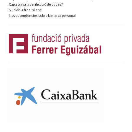
Cap a on va la verificació de dades?
Suïcidi: la fi del silenci
Noves tendències sobre la marca personal