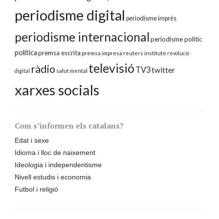
periodisme digital
periodisme imprés
periodisme internacional
periodisme polític
política
premsa escrita
premsa impresa
reuters institute
revolució
televisió
ràdio
TV3
twitter
digital
salut mental
xarxes socials
Com s’informen els catalans?
Edat i sexe
Idioma i lloc de naixement
Ideologia i independentisme
Nivell estudis i economia
Futbol i religió