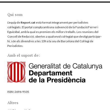
Qui som
L'equip de
Report.cat
està format íntegrament per periodistes
col·legiats. El portal compta amb una subvenció de la Fundació Ferrer i
Eguizábal, amb la qual es premien els millors treballs. Les reunions del
Consell de Redacció, obertes a qualsevol col·legiat que desitgi participar-
hi, són els divendres a les 13h a la seu de Barcelona del
Col·legi de
Periodistes
.
Amb el suport de:
ISSN:
2696-9505
Altres