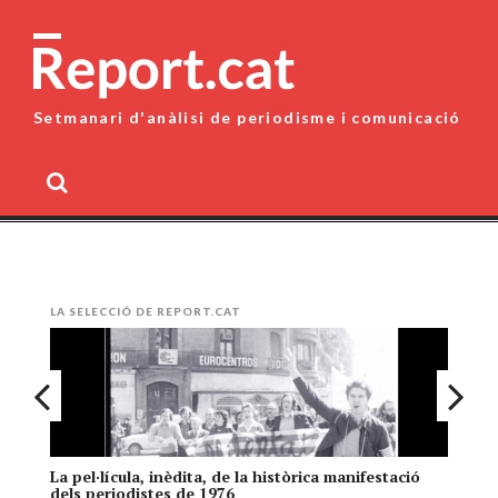
Skip
to
content
Setmanari d'anàlisi de periodisme i comunicació
MENU
LA SELECCIÓ DE REPORT.CAT
La pel·lícula, inèdita, de la històrica manifestació
El
dels periodistes de 1976