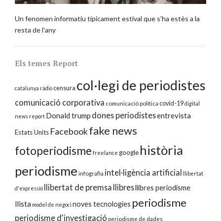
Un fenomen informatiu típicament estival que s’ha estès a la
resta de l’any
Els temes Report
col·legi de periodistes
censura
catalunya ràdio
comunicació corporativa
covid-19
comunicació política
digital
dones periodistes
Donald trump
entrevista
news report
fake news
Facebook
Estats Units
història
fotoperiodisme
google
freelance
periodisme
intel·ligència artificial
infografia
llibertat
llibertat de premsa
llibres
llibres periodisme
d'expressió
periodisme
llista
noves tecnologies
model de negoci
periodisme d'investigació
periodisme de dades