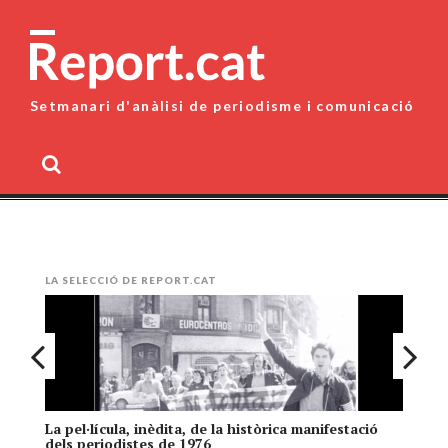
Skip
to
content
Setmanari d'anàlisi de periodisme i comunicació
MENU
LA SELECCIÓ DE REPORT.CAT
La pel·lícula, inèdita, de la històrica manifestació
El
dels periodistes de 1976