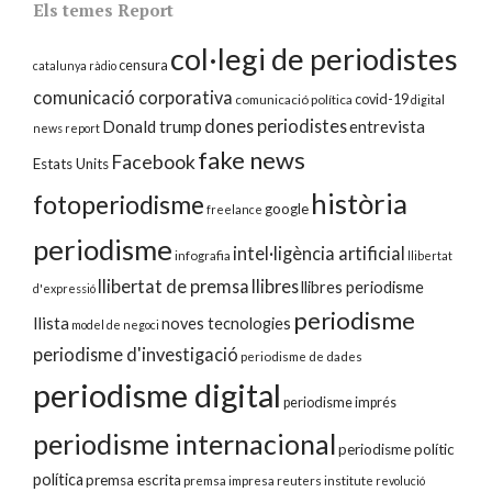
Els temes Report
col·legi de periodistes
censura
catalunya ràdio
comunicació corporativa
covid-19
comunicació política
digital
dones periodistes
Donald trump
entrevista
news report
fake news
Facebook
Estats Units
història
fotoperiodisme
google
freelance
periodisme
intel·ligència artificial
infografia
llibertat
llibertat de premsa
llibres
llibres periodisme
d'expressió
periodisme
llista
noves tecnologies
model de negoci
periodisme d'investigació
periodisme de dades
periodisme digital
periodisme imprés
periodisme internacional
periodisme polític
política
premsa escrita
premsa impresa
reuters institute
revolució