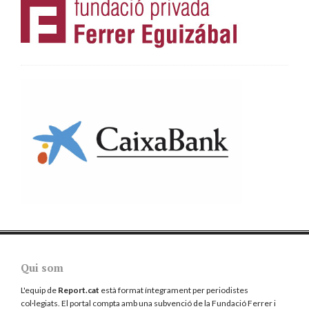
Qui som
L'equip de
Report.cat
està format íntegrament per periodistes
col·legiats. El portal compta amb una subvenció de la Fundació Ferrer i