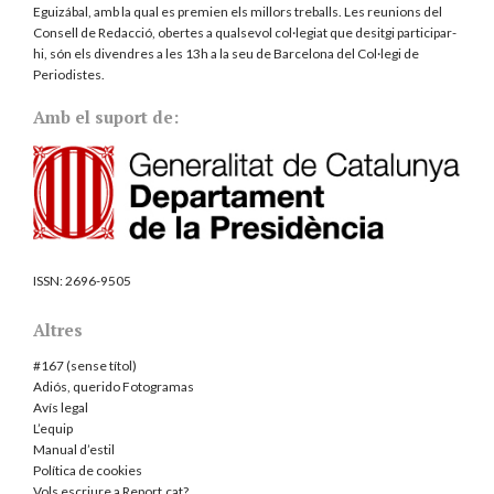
Eguizábal, amb la qual es premien els millors treballs. Les reunions del
Consell de Redacció, obertes a qualsevol col·legiat que desitgi participar-
hi, són els divendres a les 13h a la seu de Barcelona del
Col·legi de
Periodistes
.
Amb el suport de:
ISSN:
2696-9505
Altres
#167 (sense títol)
Adiós, querido Fotogramas
Avís legal
L’equip
Manual d’estil
Política de cookies
Vols escriure a Report.cat?