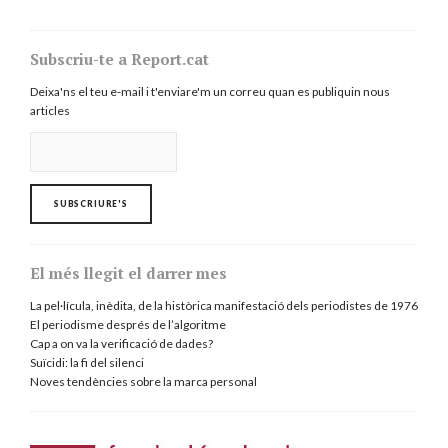
Subscriu-te a Report.cat
Deixa'ns el teu e-mail i t'enviare'm un correu quan es publiquin nous
articles
El més llegit el darrer mes
La pel·lícula, inèdita, de la històrica manifestació dels periodistes de 1976
El periodisme després de l’algoritme
Cap a on va la verificació de dades?
Suïcidi: la fi del silenci
Noves tendències sobre la marca personal