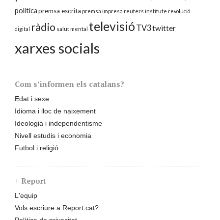
política
premsa escrita
premsa impresa
reuters institute
revolució
televisió
ràdio
TV3
twitter
digital
salut mental
xarxes socials
Com s’informen els catalans?
Edat i sexe
Idioma i lloc de naixement
Ideologia i independentisme
Nivell estudis i economia
Futbol i religió
+ Report
L'equip
Vols escriure a Report.cat?