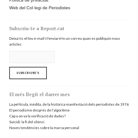
Política de privacitat
Web del Col·legi de Periodistes
Subscriu-te a Report.cat
Deixa'ns el teu e-mail i t'enviare'm un correu quan es publiquin nous
articles
El més llegit el darrer mes
La pel·lícula, inèdita, de la històrica manifestació dels periodistes de 1976
El periodisme després de l’algoritme
Cap a on va la verificació de dades?
Suïcidi: la fi del silenci
Noves tendències sobre la marca personal