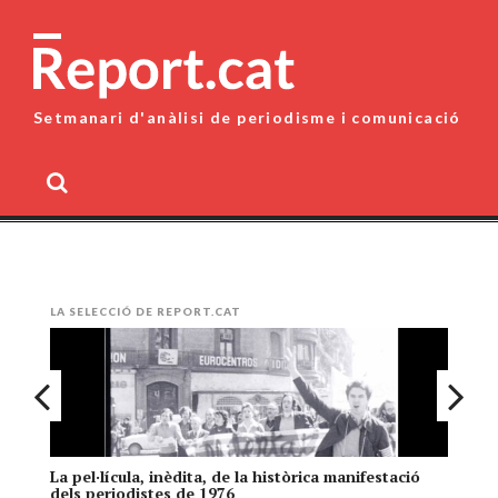
Skip
to
content
Setmanari d'anàlisi de periodisme i comunicació
MENU
LA SELECCIÓ DE REPORT.CAT
La pel·lícula, inèdita, de la històrica manifestació
El
dels periodistes de 1976