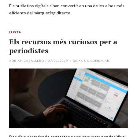
Els butlletins digitals s’han convertit en una de les eines més
eficients del màrqueting directe.
LLISTA
Els recursos més curiosos per a
periodistes
ADRIÁN CABALLERO
/
07/01/2019
/
DEIXA UN COMENTARI
Des d’un cercador de contactes a una enquesta per decidir si