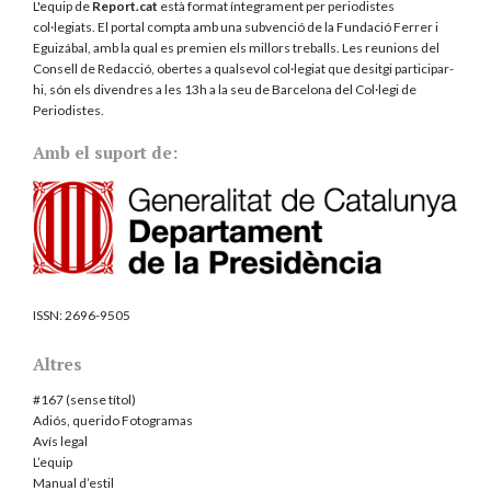
L'equip de
Report.cat
està format íntegrament per periodistes
col·legiats. El portal compta amb una subvenció de la Fundació Ferrer i
Eguizábal, amb la qual es premien els millors treballs. Les reunions del
Consell de Redacció, obertes a qualsevol col·legiat que desitgi participar-
hi, són els divendres a les 13h a la seu de Barcelona del
Col·legi de
Periodistes
.
Amb el suport de:
ISSN:
2696-9505
Altres
#167 (sense títol)
Adiós, querido Fotogramas
Avís legal
L’equip
Manual d’estil