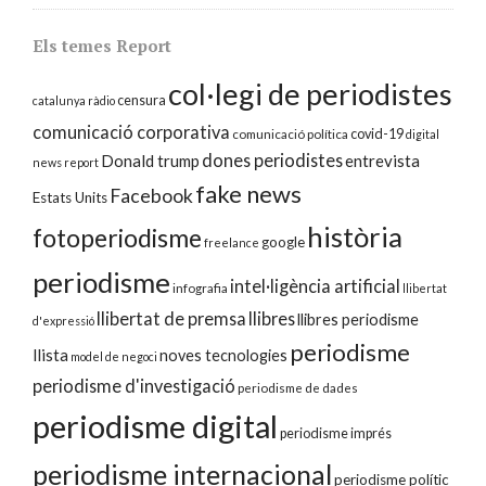
Els temes Report
col·legi de periodistes
censura
catalunya ràdio
comunicació corporativa
covid-19
comunicació política
digital
dones periodistes
Donald trump
entrevista
news report
fake news
Facebook
Estats Units
història
fotoperiodisme
google
freelance
periodisme
intel·ligència artificial
infografia
llibertat
llibertat de premsa
llibres
llibres periodisme
d'expressió
periodisme
llista
noves tecnologies
model de negoci
periodisme d'investigació
periodisme de dades
periodisme digital
periodisme imprés
periodisme internacional
periodisme polític