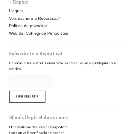
+ Report
L'equip
Vols escriure a Report.cat?
Política de privacitat
Web del Col·legi de Periodistes
Subscriu-te a Report.cat
Deixa'ns el teu e-mail i t'enviare'm un correu quan es publiquin nous
articles
El més llegit el darrer mes
El periodisme després de l’algoritme
Cap a on va la verificació de dades?