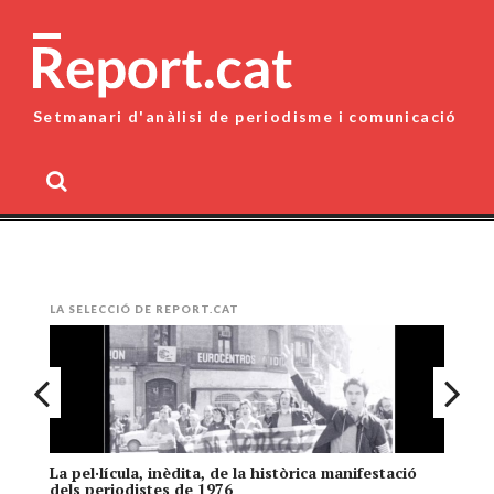
Skip
to
content
Setmanari d'anàlisi de periodisme i comunicació
MENU
LA SELECCIÓ DE REPORT.CAT
La pel·lícula, inèdita, de la històrica manifestació
El
dels periodistes de 1976