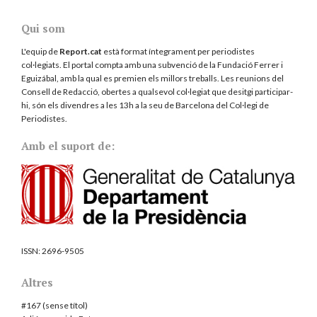
Qui som
L'equip de
Report.cat
està format íntegrament per periodistes
col·legiats. El portal compta amb una subvenció de la Fundació Ferrer i
Eguizábal, amb la qual es premien els millors treballs. Les reunions del
Consell de Redacció, obertes a qualsevol col·legiat que desitgi participar-
hi, són els divendres a les 13h a la seu de Barcelona del
Col·legi de
Periodistes
.
Amb el suport de:
ISSN:
2696-9505
Altres
#167 (sense títol)