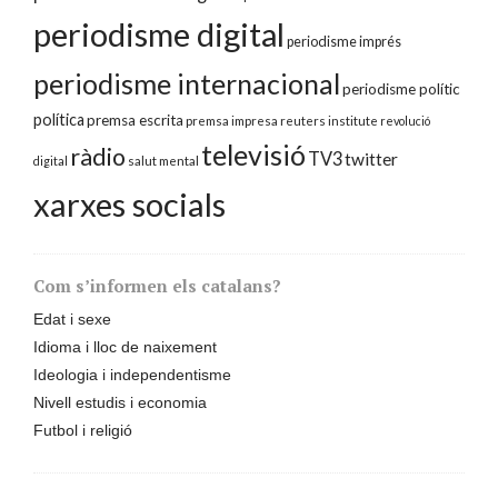
periodisme digital
periodisme imprés
periodisme internacional
periodisme polític
política
premsa escrita
premsa impresa
reuters institute
revolució
televisió
ràdio
TV3
twitter
digital
salut mental
xarxes socials
Com s’informen els catalans?
Edat i sexe
Idioma i lloc de naixement
Ideologia i independentisme
Nivell estudis i economia
Futbol i religió