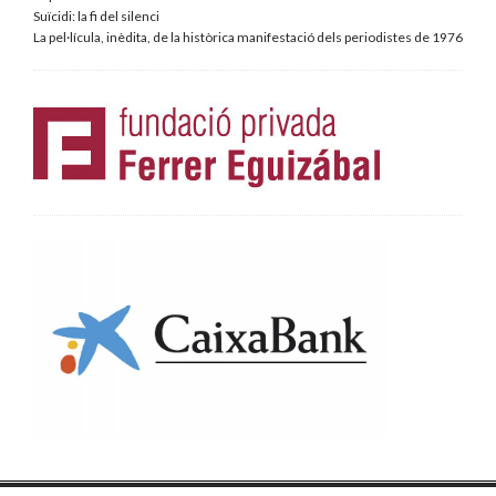
Suïcidi: la fi del silenci
La pel·lícula, inèdita, de la històrica manifestació dels periodistes de 1976