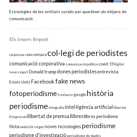
Estratègies de les entitats socials per aparèixer als mitjans de
comunicació.
Els temes Report
col·legi de periodistes
censura
catalunya ràdio
comunicació corporativa
covid-19
comunicació política
digital
dones periodistes
Donald trump
entrevista
news report
fake news
Facebook
Estats Units
història
fotoperiodisme
google
freelance
periodisme
intel·ligència artificial
infografia
llibertat
llibertat de premsa
llibres
llibres periodisme
d'expressió
periodisme
llista
noves tecnologies
model de negoci
periodisme d'investigació
periodisme de dades