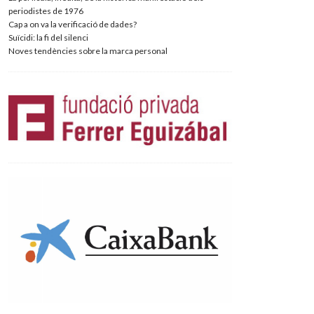
periodistes de 1976
Cap a on va la verificació de dades?
Suïcidi: la fi del silenci
Noves tendències sobre la marca personal