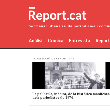
Skip
to
content
Setmanari d'anàlisi de periodisme i comu
Anàlisi
Crònica
Entrevista
Report
LA SELECCIÓ DE REPORT.CAT
La pel·lícula, inèdita, de la històrica manifesta
dels periodistes de 1976