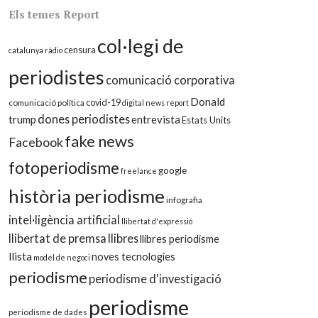
Els temes Report
col·legi de
censura
catalunya ràdio
periodistes
comunicació corporativa
Donald
covid-19
comunicació política
digital news report
dones periodistes
trump
entrevista
Estats Units
fake news
Facebook
fotoperiodisme
google
freelance
història periodisme
infografia
intel·ligència artificial
llibertat d'expressió
llibertat de premsa
llibres
llibres periodisme
llista
noves tecnologies
model de negoci
periodisme
periodisme d'investigació
periodisme
periodisme de dades