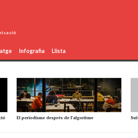
nicació
atge
Infografia
Llista
ció
El periodisme després de l’algoritme
Suïc