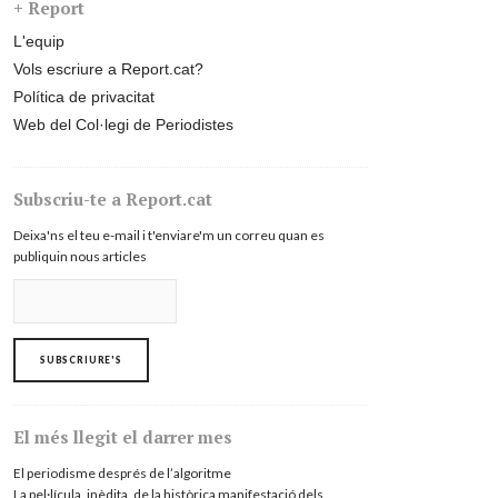
+ Report
L'equip
Vols escriure a Report.cat?
Política de privacitat
Web del Col·legi de Periodistes
Subscriu-te a Report.cat
Deixa'ns el teu e-mail i t'enviare'm un correu quan es
publiquin nous articles
El més llegit el darrer mes
El periodisme després de l’algoritme
La pel·lícula, inèdita, de la històrica manifestació dels