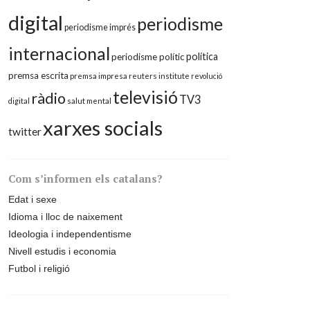
digital
periodisme
periodisme imprés
internacional
política
periodisme polític
premsa escrita
premsa impresa
reuters institute
revolució
televisió
ràdio
TV3
digital
salut mental
xarxes socials
twitter
Com s’informen els catalans?
Edat i sexe
Idioma i lloc de naixement
Ideologia i independentisme
Nivell estudis i economia
Futbol i religió