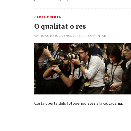
CARTA OBERTA
O qualitat o res
VARIS AUTORS
/
15/05/2018
/
8
COMENTARIS
Carta oberta dels fotoperiodistes a la ciutadania.